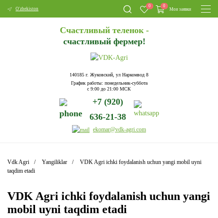
0
0
O'zbekiston
Мои заявки
Счастливый теленок -
счастливый фермер!
140185 г. Жуковский, ул Наркомвод 8
График работы: понедельник-суббота
с 9:00 до 21:00 МСК
+7 (920)
636-21-38
ekomar@vdk-agri.com
Vdk Agri
Yangiliklar
VDK Agri ichki foydalanish uchun yangi mobil uyni
taqdim etadi
VDK Agri ichki foydalanish uchun yangi
mobil uyni taqdim etadi