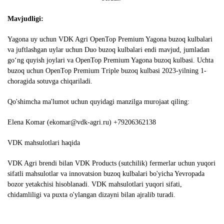
Mavjudligi:
Yagona uy uchun VDK Agri OpenTop Premium Yagona buzoq kulbalari
va juftlashgan uylar uchun Duo buzoq kulbalari endi mavjud, jumladan
go‘ng quyish joylari va OpenTop Premium Yagona buzoq kulbasi. Uchta
buzoq uchun OpenTop Premium Triple buzoq kulbasi 2023-yilning 1-
choragida sotuvga chiqariladi.
Qo'shimcha ma'lumot uchun quyidagi manzilga murojaat qiling:
Elena Komar (ekomar@vdk-agri.ru) +79206362138
VDK mahsulotlari haqida
VDK Agri brendi bilan VDK Products (sutchilik) fermerlar uchun yuqori
sifatli mahsulotlar va innovatsion buzoq kulbalari bo'yicha Yevropada
bozor yetakchisi hisoblanadi. VDK mahsulotlari yuqori sifati,
chidamliligi va puxta o'ylangan dizayni bilan ajralib turadi.