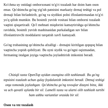
Ko'chma uy ostidagi omborxonani to'g'ri tozalash har doim ham oson
emas. Qo'shimcha go'ng yig'ish patnisini markaziy drenaj teshigi va pol
drenaji bilan birlashtirib, go'ng va siydikni polni ifloslantirmasdan to'g'ri
yo'q qilish mumkin. Bu bosimli yuvish vositasi bilan omborni tozalash
vaqtini qisqartiradi. Qo'l mehnati miqdorini kamaytirishga qo'shimcha
ravishda, bosimli yuvish mashinasidan purkaladigan suv bilan
ifloslantiruvchi moddalarni tarqatish xavfi kamayadi.
Go'ng trubasining qo'shimcha afzalligi - drenajni kiritilgan qopqoq bilan
vaqtincha yopish qobiliyati. Bu uyni siydik va go'ngni oqizmasdan,
fermaning istalgan joyiga vaqtincha joylashtirish imkonini beradi.
Chiziqli taxta OpenTop uyidan osongina olib tashlanadi. Bu go'ng
tepsisini tozalash uchun qulay foydalanish imkonini beradi. Drenaj teshigi
orqa tomonda joylashgan. Qo'shimcha go'ng tovoqlar dizayni bitta, ikki
va uch qavatli uylarda bir xil. Lamelli taxta va ularni olib tashlash tartibi
ham ushbu variantlar orasida bir xil.
Oson va tez tozalash