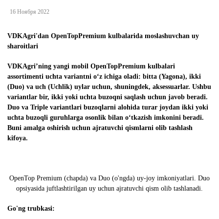
16 Ноября 2022
VDKAgri'dan OpenTopPremium kulbalarida moslashuvchan uy
sharoitlari
VDKAgri’ning yangi mobil OpenTopPremium kulbalari
assortimenti uchta variantni o‘z ichiga oladi: bitta (Yagona), ikki
(Duo) va uch (Uchlik) uylar uchun, shuningdek, aksessuarlar. Ushbu
variantlar bir, ikki yoki uchta buzoqni saqlash uchun javob beradi.
Duo va Triple variantlari buzoqlarni alohida turar joydan ikki yoki
uchta buzoqli guruhlarga osonlik bilan o‘tkazish imkonini beradi.
Buni amalga oshirish uchun ajratuvchi qismlarni olib tashlash
kifoya.
OpenTop Premium (chapda) va Duo (o'ngda) uy-joy imkoniyatlari. Duo
opsiyasida juftlashtirilgan uy uchun ajratuvchi qism olib tashlanadi.
Go'ng trubkasi: