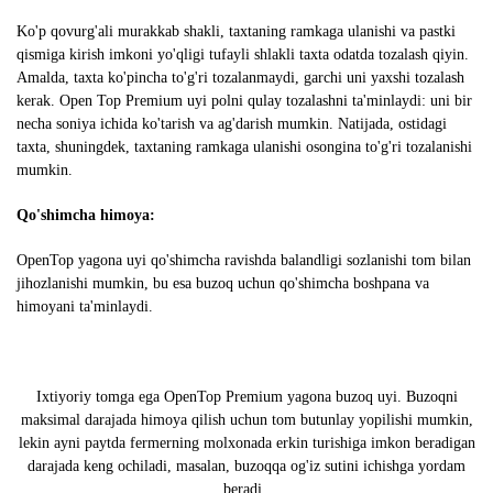
Ko'p qovurg'ali murakkab shakli, taxtaning ramkaga ulanishi va pastki
qismiga kirish imkoni yo'qligi tufayli shlakli taxta odatda tozalash qiyin.
Amalda, taxta ko'pincha to'g'ri tozalanmaydi, garchi uni yaxshi tozalash
kerak. Open Top Premium uyi polni qulay tozalashni ta'minlaydi: uni bir
necha soniya ichida ko'tarish va ag'darish mumkin. Natijada, ostidagi
taxta, shuningdek, taxtaning ramkaga ulanishi osongina to'g'ri tozalanishi
mumkin.
Qo'shimcha himoya:
OpenTop yagona uyi qo'shimcha ravishda balandligi sozlanishi tom bilan
jihozlanishi mumkin, bu esa buzoq uchun qo'shimcha boshpana va
himoyani ta'minlaydi.
Ixtiyoriy tomga ega OpenTop Premium yagona buzoq uyi. Buzoqni
maksimal darajada himoya qilish uchun tom butunlay yopilishi mumkin,
lekin ayni paytda fermerning molxonada erkin turishiga imkon beradigan
darajada keng ochiladi, masalan, buzoqqa og'iz sutini ichishga yordam
beradi.