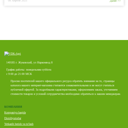
08 Апреля 2025
Далее >>
140185 г. Жуковский, ул Наркомвод 8
График работы: понедельник-суббота
с 9:00 до 21:00 МСК
Просим посетителей нашего официального ресурса обратить внимание на то, страницы
каталога нашего интернет-магазина считаются ознакомительными и не могут считаться
публичной офертой. За подробными характеристиками, оформлением заказа, уточнением
стоимости товаров и условий сотрудничества необходимо обратиться к нашим менеджерам.
КОМПАНИЯ
Kompaniya haqida
Distribyutorlar
Yetkazib berish va to'lash