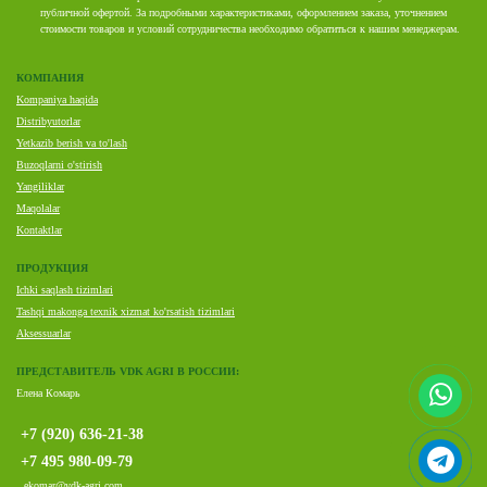
публичной офертой. За подробными характеристиками, оформлением заказа, уточнением
стоимости товаров и условий сотрудничества необходимо обратиться к нашим менеджерам.
КОМПАНИЯ
Kompaniya haqida
Distribyutorlar
Yetkazib berish va to'lash
Buzoqlarni o'stirish
Yangiliklar
Maqolalar
Kontaktlar
ПРОДУКЦИЯ
Ichki saqlash tizimlari
Tashqi makonga texnik xizmat ko'rsatish tizimlari
Aksessuarlar
ПРЕДСТАВИТЕЛЬ VDK AGRI В РОССИИ:
Елена Комарь
+7 (920) 636-21-38
+7 495 980-09-79
ekomar@vdk-agri.com