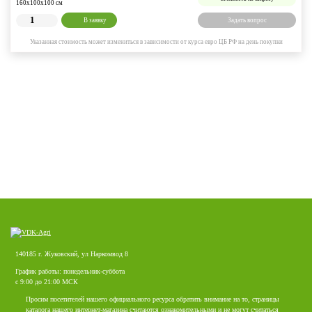
160х100х100 см
В заявку
Задать вопрос
Указанная стоимость может измениться в зависимости от курса евро ЦБ РФ на день покупки
140185 г. Жуковский, ул Наркомвод 8
График работы: понедельник-суббота
с 9:00 до 21:00 МСК
Просим посетителей нашего официального ресурса обратить внимание на то, страницы
каталога нашего интернет-магазина считаются ознакомительными и не могут считаться