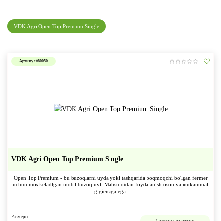
VDK Agri Open Top Premium Single
Артикул 080050
VDK Agri Open Top Premium Single
Open Top Premium - bu buzoqlarni uyda yoki tashqarida boqmoqchi bo'lgan fermer
uchun mos keladigan mobil buzoq uyi. Mahsulotdan foydalanish oson va mukammal
gigienaga ega.
Размеры:
Стоимость по запросу