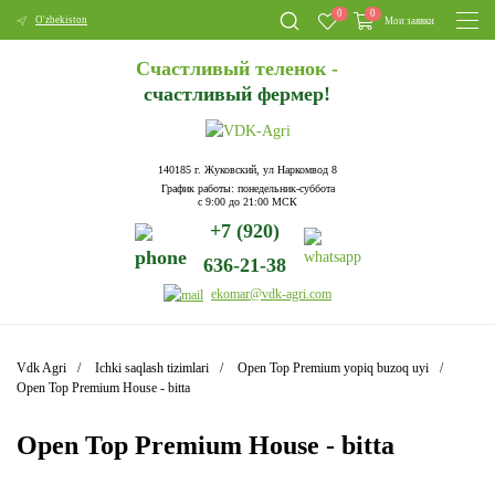
0
0
O'zbekiston
Мои заявки
Счастливый теленок -
счастливый фермер!
140185 г. Жуковский, ул Наркомвод 8
График работы: понедельник-суббота
с 9:00 до 21:00 МСК
+7 (920)
636-21-38
ekomar@vdk-agri.com
Vdk Agri
Ichki saqlash tizimlari
Open Top Premium yopiq buzoq uyi
Open Top Premium House - bitta
Open Top Premium House - bitta