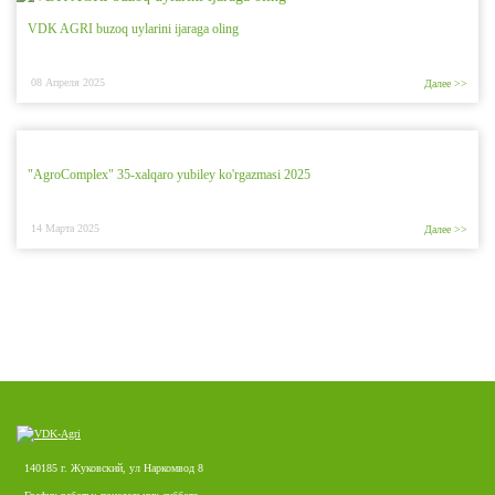
VDK AGRI buzoq uylarini ijaraga oling
08 Апреля 2025
Далее >>
"AgroComplex" 35-xalqaro yubiley ko'rgazmasi 2025
14 Марта 2025
Далее >>
140185 г. Жуковский, ул Наркомвод 8