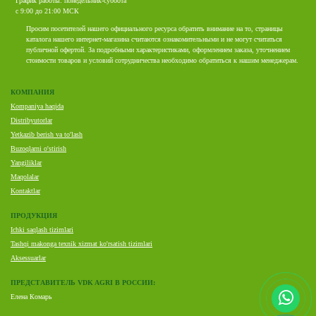
График работы: понедельник-суббота
с 9:00 до 21:00 МСК
Просим посетителей нашего официального ресурса обратить внимание на то, страницы
каталога нашего интернет-магазина считаются ознакомительными и не могут считаться
публичной офертой. За подробными характеристиками, оформлением заказа, уточнением
стоимости товаров и условий сотрудничества необходимо обратиться к нашим менеджерам.
КОМПАНИЯ
Kompaniya haqida
Distribyutorlar
Yetkazib berish va to'lash
Buzoqlarni o'stirish
Yangiliklar
Maqolalar
Kontaktlar
ПРОДУКЦИЯ
Ichki saqlash tizimlari
Tashqi makonga texnik xizmat ko'rsatish tizimlari
Aksessuarlar
ПРЕДСТАВИТЕЛЬ VDK AGRI В РОССИИ:
Елена Комарь