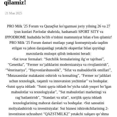
qilamiz!
21 Мая 2025
PRO Milk '25 Forum va QazaqSut ko'rgazmasi joriy yilning 26 va 27
iyun kunlari Pavlodar shahrida, hashamatli SPORT SITY va
IPPODROME hududida bo'lib o'tishini mamnuniyat bilan e'lon qilamiz!
PRO Milk '25 Forum dasturi mutlaqo yangi kontseptsiyada taqdim
etilgan va jahon darajasidagi yetakchi ekspertlar bilan quyidagi
mavzularda muloqot qilish imkonini beradi:
•Sut tovar fermalari: “Sutchilik fermalarining ilg‘or tajribasi”,
“Genetika”, “Fermer xo‘jaliklarini modernizatsiya va rivojlantirish”,
“Veterinariya”, “Hayvonlarshunoslik”, “Sifat va mahsuldorlik omillari”,
“Mutaxassislar malakasini oshirish va konsalting”, “Fermer xo‘jaliklari
uchun texnologik, raqamli va innovatsion yechimlar” va boshqalar.
•Sutni qayta ishlash: “Sutni qayta ishlash bo‘yicha talab yuqori bo‘lgan
mahsulotlar va texnologiyalar”, “Sut mahsulotlari marketingi va
rag‘batlantirish”, “Standart va sifat”, xorijlik qayta ishlash
texnologlarining mahorat darslari va boshqalar. •Sut sanoatini
moliyalashtirish va investitsiyalar: Sut biznesi ishtirokchilarining 2-
investitsion uchrashuvi “QAZSTMILK2” yetakchi xalqaro qo‘shma