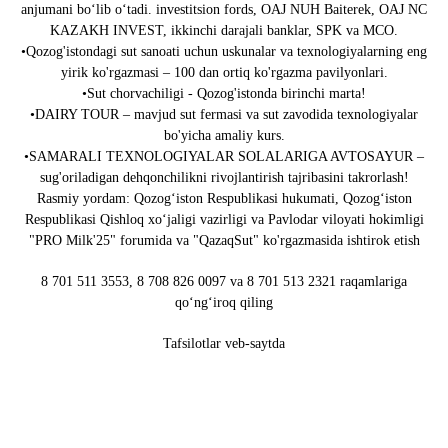
anjumani bo‘lib o‘tadi. investitsion fords, OAJ NUH Baiterek, OAJ NC
KAZAKH INVEST, ikkinchi darajali banklar, SPK va MCO.
•Qozog'istondagi sut sanoati uchun uskunalar va texnologiyalarning eng
yirik ko'rgazmasi – 100 dan ortiq ko'rgazma pavilyonlari.
•Sut chorvachiligi - Qozog'istonda birinchi marta!
•DAIRY TOUR – mavjud sut fermasi va sut zavodida texnologiyalar
bo'yicha amaliy kurs.
•SAMARALI TEXNOLOGIYALAR SOLALARIGA AVTOSAYUR –
sug'oriladigan dehqonchilikni rivojlantirish tajribasini takrorlash!
Rasmiy yordam: Qozogʻiston Respublikasi hukumati, Qozogʻiston
Respublikasi Qishloq xoʻjaligi vazirligi va Pavlodar viloyati hokimligi
"PRO Milk'25" forumida va "QazaqSut" ko'rgazmasida ishtirok etish
8 701 511 3553, 8 708 826 0097 va 8 701 513 2321 raqamlariga
qo‘ng‘iroq qiling
Tafsilotlar veb-saytda