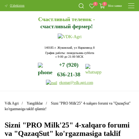
0
0
O'zbekiston
Мои заявки
Счастливый теленок -
счастливый фермер!
140185 г. Жуковский, ул Наркомвод 8
График работы: понедельник-суббота
с 9:00 до 21:00 МСК
+7 (920)
636-21-38
ekomar@vdk-agri.com
Vdk Agri
Yangiliklar
Sizni "PRO Milk'25" 4-xalqaro forumi va "QazaqSut"
ko'rgazmasiga taklif qilamiz!
Sizni "PRO Milk'25" 4-xalqaro forumi
va "QazaqSut" ko'rgazmasiga taklif