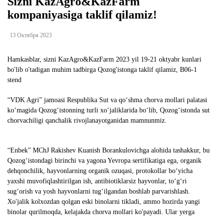
Sizni KazAgro&KazFarm
kompaniyasiga taklif qilamiz!
13 Октября 2023
Hamkasblar, sizni KazAgro&KazFarm 2023 yil 19-21 oktyabr kunlari
bo'lib o'tadigan muhim tadbirga Qozog'istonga taklif qilamiz, B06-1
stend
“VDK Agri” jamoasi Respublika Sut va qo‘shma chorva mollari palatasi
ko‘magida Qozog‘istonning turli xo‘jaliklarida bo‘lib, Qozog‘istonda sut
chorvachiligi qanchalik rivojlanayotganidan mamnunmiz.
“Enbek” MChJ Rakishev Kuanish Borankulovichga alohida tashakkur, bu
Qozog‘istondagi birinchi va yagona Yevropa sertifikatiga ega, organik
dehqonchilik, hayvonlarning organik ozuqasi, protokollar bo‘yicha
yaxshi muvofiqlashtirilgan ish, antibiotiklarsiz hayvonlar, to‘g‘ri
sug‘orish va yosh hayvonlarni tug‘ilgandan boshlab parvarishlash.
Xo'jalik kolxozdan qolgan eski binolarni tikladi, ammo hozirda yangi
binolar qurilmoqda, kelajakda chorva mollari ko'payadi. Ular yerga