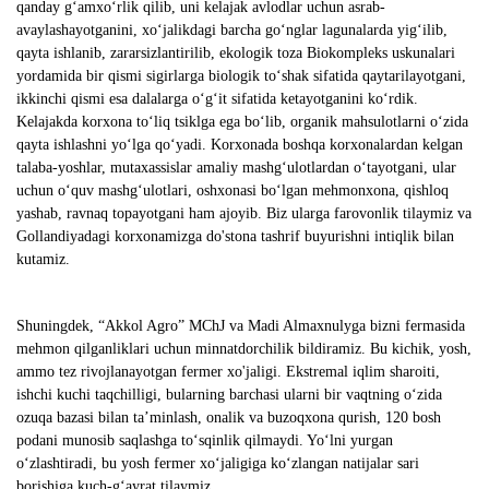
qanday g‘amxo‘rlik qilib, uni kelajak avlodlar uchun asrab-
avaylashayotganini, xo‘jalikdagi barcha go‘nglar lagunalarda yig‘ilib,
qayta ishlanib, zararsizlantirilib, ekologik toza Biokompleks uskunalari
yordamida bir qismi sigirlarga biologik to‘shak sifatida qaytarilayotgani,
ikkinchi qismi esa dalalarga o‘g‘it sifatida ketayotganini ko‘rdik.
Kelajakda korxona to‘liq tsiklga ega bo‘lib, organik mahsulotlarni o‘zida
qayta ishlashni yo‘lga qo‘yadi. Korxonada boshqa korxonalardan kelgan
talaba-yoshlar, mutaxassislar amaliy mashg‘ulotlardan o‘tayotgani, ular
uchun o‘quv mashg‘ulotlari, oshxonasi bo‘lgan mehmonxona, qishloq
yashab, ravnaq topayotgani ham ajoyib. Biz ularga farovonlik tilaymiz va
Gollandiyadagi korxonamizga do'stona tashrif buyurishni intiqlik bilan
kutamiz.
Shuningdek, “Akkol Agro” MChJ va Madi Almaxnulyga bizni fermasida
mehmon qilganliklari uchun minnatdorchilik bildiramiz. Bu kichik, yosh,
ammo tez rivojlanayotgan fermer xo'jaligi. Ekstremal iqlim sharoiti,
ishchi kuchi taqchilligi, bularning barchasi ularni bir vaqtning o‘zida
ozuqa bazasi bilan ta’minlash, onalik va buzoqxona qurish, 120 bosh
podani munosib saqlashga to‘sqinlik qilmaydi. Yo‘lni yurgan
o‘zlashtiradi, bu yosh fermer xo‘jaligiga ko‘zlangan natijalar sari
borishiga kuch-g‘ayrat tilaymiz.