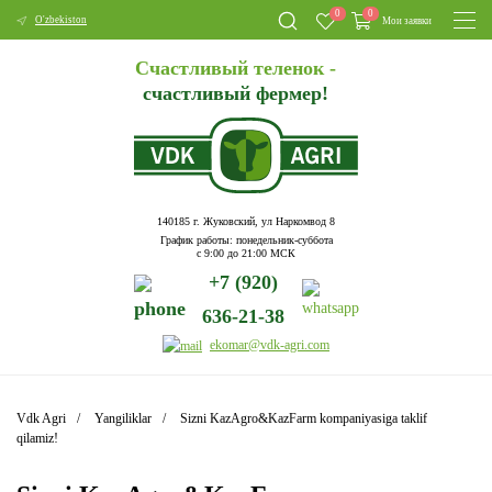
0
0
O'zbekiston
Мои заявки
Счастливый теленок -
счастливый фермер!
140185 г. Жуковский, ул Наркомвод 8
График работы: понедельник-суббота
с 9:00 до 21:00 МСК
+7 (920)
636-21-38
ekomar@vdk-agri.com
Vdk Agri
Yangiliklar
Sizni KazAgro&KazFarm kompaniyasiga taklif
qilamiz!