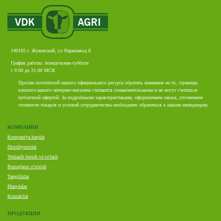
140185 г. Жуковский, ул Наркомвод 8
График работы: понедельник-суббота
с 9:00 до 21:00 МСК
Просим посетителей нашего официального ресурса обратить внимание на то, страницы
каталога нашего интернет-магазина считаются ознакомительными и не могут считаться
публичной офертой. За подробными характеристиками, оформлением заказа, уточнением
стоимости товаров и условий сотрудничества необходимо обратиться к нашим менеджерам.
КОМПАНИЯ
Kompaniya haqida
Distribyutorlar
Yetkazib berish va to'lash
Buzoqlarni o'stirish
Yangiliklar
Maqolalar
Kontaktlar
ПРОДУКЦИЯ