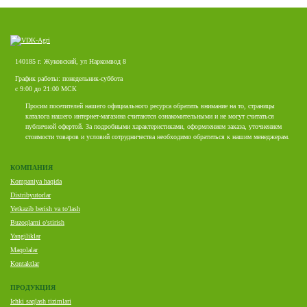
140185 г. Жуковский, ул Наркомвод 8
График работы: понедельник-суббота
с 9:00 до 21:00 МСК
Просим посетителей нашего официального ресурса обратить внимание на то, страницы
каталога нашего интернет-магазина считаются ознакомительными и не могут считаться
публичной офертой. За подробными характеристиками, оформлением заказа, уточнением
стоимости товаров и условий сотрудничества необходимо обратиться к нашим менеджерам.
КОМПАНИЯ
Kompaniya haqida
Distribyutorlar
Yetkazib berish va to'lash
Buzoqlarni o'stirish
Yangiliklar
Maqolalar
Kontaktlar
ПРОДУКЦИЯ
Ichki saqlash tizimlari