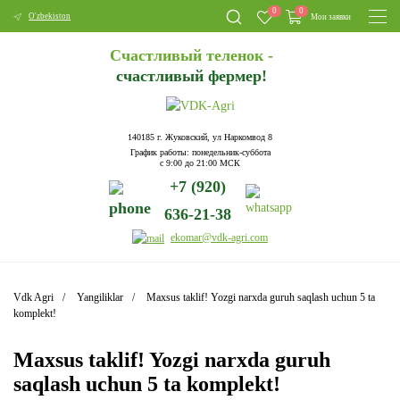
0
0
O'zbekiston
Мои заявки
Счастливый теленок -
счастливый фермер!
140185 г. Жуковский, ул Наркомвод 8
График работы: понедельник-суббота
с 9:00 до 21:00 МСК
+7 (920)
636-21-38
ekomar@vdk-agri.com
Vdk Agri
Yangiliklar
Maxsus taklif! Yozgi narxda guruh saqlash uchun 5 ta
komplekt!
Maxsus taklif! Yozgi narxda guruh
saqlash uchun 5 ta komplekt!