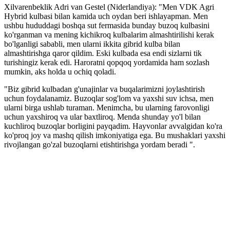
Xilvarenbeklik Adri van Gestel (Niderlandiya): "Men VDK Agri
Hybrid kulbasi bilan kamida uch oydan beri ishlayapman. Men
ushbu hududdagi boshqa sut fermasida bunday buzoq kulbasini
ko'rganman va mening kichikroq kulbalarim almashtirilishi kerak
bo'lganligi sababli, men ularni ikkita gibrid kulba bilan
almashtirishga qaror qildim. Eski kulbada esa endi sizlarni tik
turishingiz kerak edi. Haroratni qopqoq yordamida ham sozlash
mumkin, aks holda u ochiq qoladi.
"Biz gibrid kulbadan g'unajinlar va buqalarimizni joylashtirish
uchun foydalanamiz. Buzoqlar sog'lom va yaxshi suv ichsa, men
ularni birga ushlab turaman. Menimcha, bu ularning farovonligi
uchun yaxshiroq va ular baxtliroq. Menda shunday yo'l bilan
kuchliroq buzoqlar borligini payqadim. Hayvonlar avvalgidan ko'ra
ko'proq joy va mashq qilish imkoniyatiga ega. Bu mushaklari yaxshi
rivojlangan go'zal buzoqlarni etishtirishga yordam beradi ".