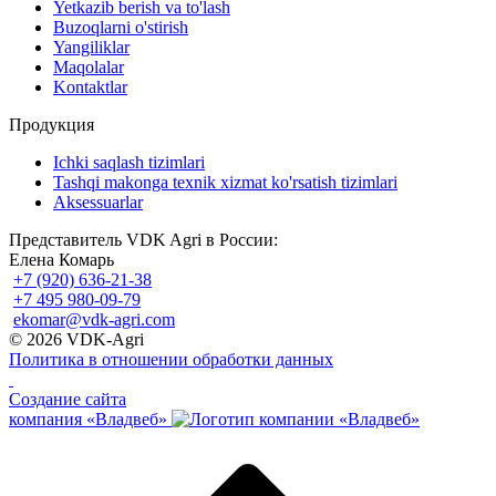
Yetkazib berish va to'lash
Buzoqlarni o'stirish
Yangiliklar
Maqolalar
Kontaktlar
Продукция
Ichki saqlash tizimlari
Tashqi makonga texnik xizmat ko'rsatish tizimlari
Aksessuarlar
Представитель VDK Agri в России:
Елена Комарь
+7 (920) 636-21-38
+7 495 980-09-79
ekomar@vdk-agri.com
© 2026 VDK-Agri
Политика в отношении обработки данных
Создание сайта
компания «Владвеб»