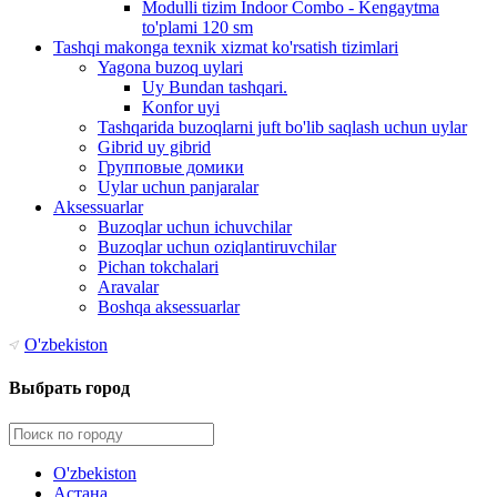
Modulli tizim Indoor Combo - Kengaytma
to'plami 120 sm
Tashqi makonga texnik xizmat ko'rsatish tizimlari
Yagona buzoq uylari
Uy Bundan tashqari.
Konfor uyi
Tashqarida buzoqlarni juft bo'lib saqlash uchun uylar
Gibrid uy gibrid
Групповые домики
Uylar uchun panjaralar
Aksessuarlar
Buzoqlar uchun ichuvchilar
Buzoqlar uchun oziqlantiruvchilar
Pichan tokchalari
Aravalar
Boshqa aksessuarlar
O'zbekiston
Выбрать город
O'zbekiston
Астана