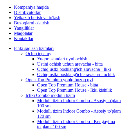
Kompaniya haqida
Distribyutorlar
Yetkazib berish va to'lash
Buzoqlarni o'stirish
Yangiliklar
Maqolalar
Kontaktlar
Ichki saqlash tizimlari
Ochiq tepa uy
Yuqori standart uyni ochish
Ustini ochish uchun aravacha - bitta
Ochiq ustki boshlang'ich aravacha - Ikki
Ochiq ustki boshlang'ich aravacha - uchlik
Open Top Premium yopiq buzoq uyi
Open Top Premium House - bitta
Open Top Premium House - Ikki kishilik
Ichki Combo modulli tizim
Modulli tizim Indoor Combo - Asosiy to'plam
100 sm
Modulli tizim Indoor Combo - Asosiy to'plam
120 sm
Modulli tizim Indoor Combo - Kengaytma
to'plami 100 sm