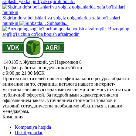
saqlash: yakka, juft yoki guruh bo'lib?
Sigirlar do'st bo'lishlari va yolg'iz qolganlarida xafa bo'lishlari
mumkin
Suhbatda...
Buzoqning
sog'lig'i uchun qo'lda boqish afzalroqdir.
140185 г. Жуковский, ул Наркомвод 8
График работы: понедельник-суббота
с 9:00 до 21:00 МСК
Просим посетителей нашего официального ресурса обратить
внимание на то, страницы каталога нашего интернет-
магазина считаются ознакомительными и не могут считаться
публичной офертой. За подробными характеристиками,
оформлением заказа, уточнением стоимости товаров и
условий сотрудничества необходимо обратиться к нашим
менеджерам.
Компания
Kompaniya haqida
Distribyutorlar