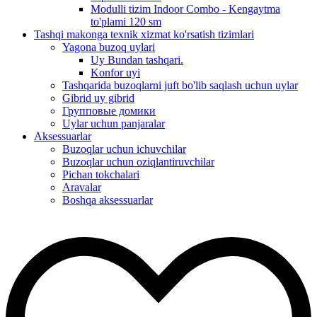
Modulli tizim Indoor Combo - Kengaytma
to'plami 120 sm
Tashqi makonga texnik xizmat ko'rsatish tizimlari
Yagona buzoq uylari
Uy Bundan tashqari.
Konfor uyi
Tashqarida buzoqlarni juft bo'lib saqlash uchun uylar
Gibrid uy gibrid
Групповые домики
Uylar uchun panjaralar
Aksessuarlar
Buzoqlar uchun ichuvchilar
Buzoqlar uchun oziqlantiruvchilar
Pichan tokchalari
Aravalar
Boshqa aksessuarlar