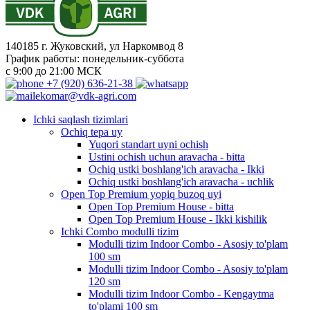
140185 г. Жуковский, ул Наркомвод 8
График работы: понедельник-суббота
с 9:00 до 21:00 МСК
+7 (920) 636-21-38
ekomar@vdk-agri.com
Ichki saqlash tizimlari
Ochiq tepa uy
Yuqori standart uyni ochish
Ustini ochish uchun aravacha - bitta
Ochiq ustki boshlang'ich aravacha - Ikki
Ochiq ustki boshlang'ich aravacha - uchlik
Open Top Premium yopiq buzoq uyi
Open Top Premium House - bitta
Open Top Premium House - Ikki kishilik
Ichki Combo modulli tizim
Modulli tizim Indoor Combo - Asosiy to'plam
100 sm
Modulli tizim Indoor Combo - Asosiy to'plam
120 sm
Modulli tizim Indoor Combo - Kengaytma
to'plami 100 sm