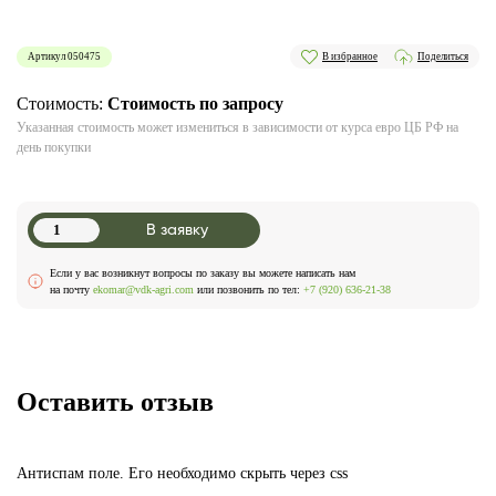
Артикул 050475
В избранное
Поделиться
Стоимость:
Стоимость по запросу
Указанная стоимость может измениться в зависимости от курса евро ЦБ РФ на
день покупки
В заявку
Если у вас возникнут вопросы по заказу вы можете написать нам
на почту
ekomar@vdk-agri.com
или позвонить по тел:
+7 (920) 636-21-38
Оставить отзыв
Антиспам поле. Его необходимо скрыть через css