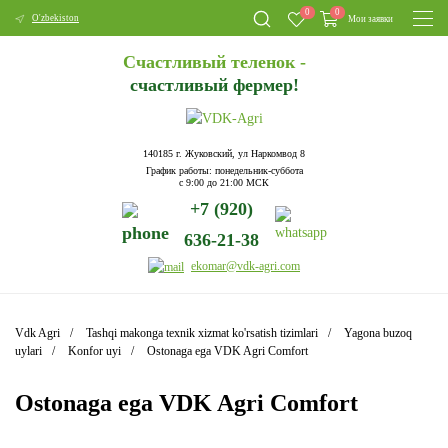
0
0
O'zbekiston
Мои заявки
Счастливый теленок -
счастливый фермер!
140185 г. Жуковский, ул Наркомвод 8
График работы: понедельник-суббота
с 9:00 до 21:00 МСК
+7 (920)
636-21-38
ekomar@vdk-agri.com
Vdk Agri
Tashqi makonga texnik xizmat ko'rsatish tizimlari
Yagona buzoq
uylari
Konfor uyi
Ostonaga ega VDK Agri Comfort
Ostonaga ega VDK Agri Comfort