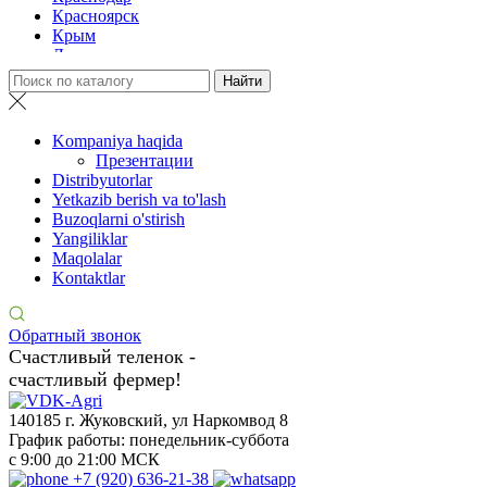
Красноярск
Крым
Луганск
Москва
Нижний Новгород
Новосибирск
Омск
Kompaniya haqida
Павлодар
Презентации
Ростов
Distribyutorlar
Ростов-на-Дону
Yetkazib berish va to'lash
Рязань
Buzoqlarni o'stirish
Санкт-Петербург
Yangiliklar
Ставрополь
Maqolalar
Тамбов
Kontaktlar
Тюмень
Ульяновск
Ярославль
Обратный звонок
Счастливый теленок -
счастливый фермер!
140185 г. Жуковский, ул Наркомвод 8
График работы: понедельник-суббота
с 9:00 до 21:00 МСК
+7 (920) 636-21-38