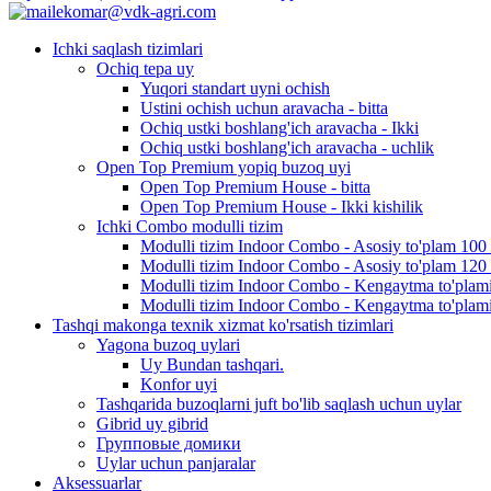
ekomar@vdk-agri.com
Ichki saqlash tizimlari
Ochiq tepa uy
Yuqori standart uyni ochish
Ustini ochish uchun aravacha - bitta
Ochiq ustki boshlang'ich aravacha - Ikki
Ochiq ustki boshlang'ich aravacha - uchlik
Open Top Premium yopiq buzoq uyi
Open Top Premium House - bitta
Open Top Premium House - Ikki kishilik
Ichki Combo modulli tizim
Modulli tizim Indoor Combo - Asosiy to'plam 100
Modulli tizim Indoor Combo - Asosiy to'plam 120
Modulli tizim Indoor Combo - Kengaytma to'plam
Modulli tizim Indoor Combo - Kengaytma to'plam
Tashqi makonga texnik xizmat ko'rsatish tizimlari
Yagona buzoq uylari
Uy Bundan tashqari.
Konfor uyi
Tashqarida buzoqlarni juft bo'lib saqlash uchun uylar
Gibrid uy gibrid
Групповые домики
Uylar uchun panjaralar
Aksessuarlar