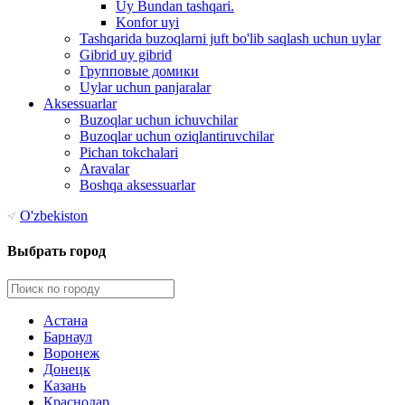
Uy Bundan tashqari.
Konfor uyi
Tashqarida buzoqlarni juft bo'lib saqlash uchun uylar
Gibrid uy gibrid
Групповые домики
Uylar uchun panjaralar
Aksessuarlar
Buzoqlar uchun ichuvchilar
Buzoqlar uchun oziqlantiruvchilar
Pichan tokchalari
Aravalar
Boshqa aksessuarlar
O'zbekiston
Выбрать город
Астана
Барнаул
Воронеж
Донецк
Казань
Краснодар