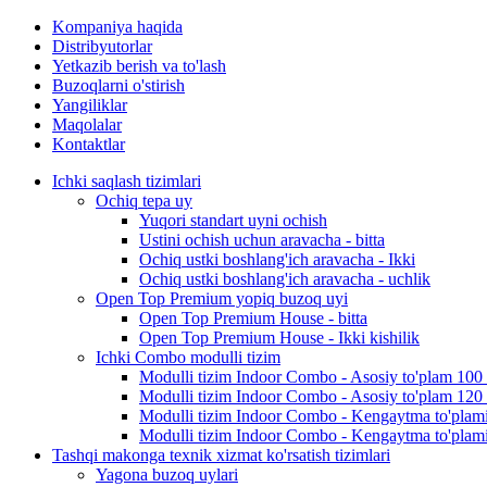
Kompaniya haqida
Distribyutorlar
Yetkazib berish va to'lash
Buzoqlarni o'stirish
Yangiliklar
Maqolalar
Kontaktlar
Ichki saqlash tizimlari
Ochiq tepa uy
Yuqori standart uyni ochish
Ustini ochish uchun aravacha - bitta
Ochiq ustki boshlang'ich aravacha - Ikki
Ochiq ustki boshlang'ich aravacha - uchlik
Open Top Premium yopiq buzoq uyi
Open Top Premium House - bitta
Open Top Premium House - Ikki kishilik
Ichki Combo modulli tizim
Modulli tizim Indoor Combo - Asosiy to'plam 100
Modulli tizim Indoor Combo - Asosiy to'plam 120
Modulli tizim Indoor Combo - Kengaytma to'plam
Modulli tizim Indoor Combo - Kengaytma to'plam
Tashqi makonga texnik xizmat ko'rsatish tizimlari
Yagona buzoq uylari