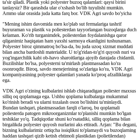
ta'sir qiladi. Plastik yoki polyester buzoq qalamlari: qaysi birini
tanlaysiz? Bir qarashda ular o'xshash bo'lib tuyulishi mumkin.
Ammo ular orasida juda katta farq bor. VDK Agri savdo bo'yicha
"Mening ishim davomida men ko'plab sut fermalariga tashrif
buyuraman va plastik va poliesterdan tayyorlangan buzoqlarga duch
kelaman. Ko'rib turganimdek, poliesterdan foydalanishga qaror
qilganimiz haqiqatan ham yaxshi sarmoya ekanligini tushunaman.
Polyester biroz qimmatroq bo'lsa-da, bu juda uzoq xizmat muddati
bilan ancha bardoshli materialdir. U to'g'ridan-to'g'ri quyosh nuri va
yog'ingarchilik kabi ob-havo sharoitlariga ajoyib darajada chidamli.
Buzilishlar bo'lsa, polyesterni ta'mirlash plastmassadan ko'ra
osonroqdir. Biroq, savdo menejerining so'zlariga ko'ra, VDK Agri
kompaniyasining polyester qalamlari yanada ko'proq afzalliklarga
ega.
VDK Agri o'zining kulbalarini ishlab chiqaradigan poliester maxsus
silliq oq qoplamaga ega. Ushbu qoplama kulbalarga mukammal
ko'rinish beradi va ularni tozalash oson bo'lishini ta'minlaydi.
Bundan tashqari, plastmassadan farqli o'laroq, bu qoplamali
poliesterda patogen mikroorganizmlar to'planishi mumkin bo'lgan
teshiklar yo'q. Tadqiqotlar shuni ko'rsatadiki, silliq qoplama bilan
birgalikda polyester quyosh nurlarini aks ettiradi. Arjan: "Bu degani,
bizning kulbalarimiz ortiqcha issiqlikni to'plamaydi va buzoqlarning
haddan tashqari qizib ketish ehtimoli plastikdan (polietilendan)