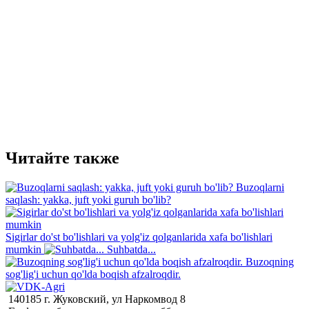
Читайте также
Buzoqlarni
saqlash: yakka, juft yoki guruh bo'lib?
Sigirlar do'st bo'lishlari va yolg'iz qolganlarida xafa bo'lishlari
mumkin
Suhbatda...
Buzoqning
sog'lig'i uchun qo'lda boqish afzalroqdir.
140185 г. Жуковский, ул Наркомвод 8