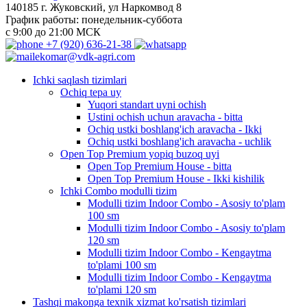
140185 г. Жуковский, ул Наркомвод 8
График работы: понедельник-суббота
с 9:00 до 21:00 МСК
+7 (920) 636-21-38
ekomar@vdk-agri.com
Ichki saqlash tizimlari
Ochiq tepa uy
Yuqori standart uyni ochish
Ustini ochish uchun aravacha - bitta
Ochiq ustki boshlang'ich aravacha - Ikki
Ochiq ustki boshlang'ich aravacha - uchlik
Open Top Premium yopiq buzoq uyi
Open Top Premium House - bitta
Open Top Premium House - Ikki kishilik
Ichki Combo modulli tizim
Modulli tizim Indoor Combo - Asosiy to'plam
100 sm
Modulli tizim Indoor Combo - Asosiy to'plam
120 sm
Modulli tizim Indoor Combo - Kengaytma
to'plami 100 sm
Modulli tizim Indoor Combo - Kengaytma
to'plami 120 sm
Tashqi makonga texnik xizmat ko'rsatish tizimlari