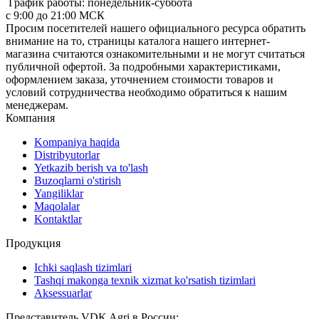
График работы: понедельник-суббота
с 9:00 до 21:00 МСК
Просим посетителей нашего официального ресурса обратить
внимание на то, страницы каталога нашего интернет-
магазина считаются ознакомительными и не могут считаться
публичной офертой. За подробными характеристиками,
оформлением заказа, уточнением стоимости товаров и
условий сотрудничества необходимо обратиться к нашим
менеджерам.
Компания
Kompaniya haqida
Distribyutorlar
Yetkazib berish va to'lash
Buzoqlarni o'stirish
Yangiliklar
Maqolalar
Kontaktlar
Продукция
Ichki saqlash tizimlari
Tashqi makonga texnik xizmat ko'rsatish tizimlari
Aksessuarlar
Представитель VDK Agri в России: