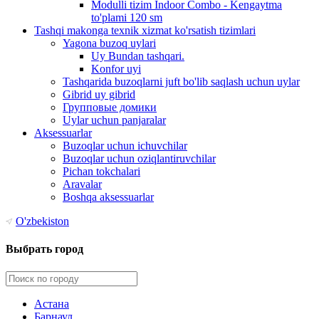
Modulli tizim Indoor Combo - Kengaytma
to'plami 120 sm
Tashqi makonga texnik xizmat ko'rsatish tizimlari
Yagona buzoq uylari
Uy Bundan tashqari.
Konfor uyi
Tashqarida buzoqlarni juft bo'lib saqlash uchun uylar
Gibrid uy gibrid
Групповые домики
Uylar uchun panjaralar
Aksessuarlar
Buzoqlar uchun ichuvchilar
Buzoqlar uchun oziqlantiruvchilar
Pichan tokchalari
Aravalar
Boshqa aksessuarlar
O'zbekiston
Выбрать город
Астана
Барнаул