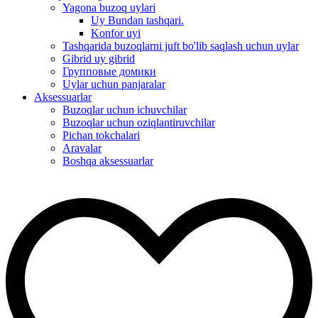
Yagona buzoq uylari
Uy Bundan tashqari.
Konfor uyi
Tashqarida buzoqlarni juft bo'lib saqlash uchun uylar
Gibrid uy gibrid
Групповые домики
Uylar uchun panjaralar
Aksessuarlar
Buzoqlar uchun ichuvchilar
Buzoqlar uchun oziqlantiruvchilar
Pichan tokchalari
Aravalar
Boshqa aksessuarlar