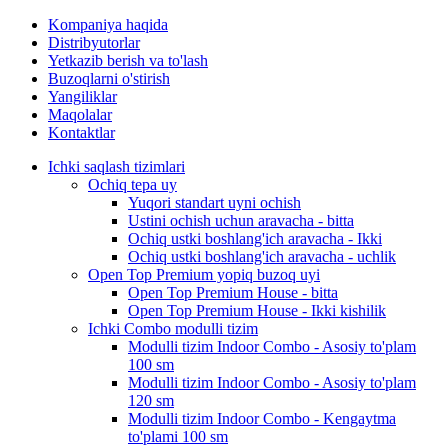
Kompaniya haqida
Distribyutorlar
Yetkazib berish va to'lash
Buzoqlarni o'stirish
Yangiliklar
Maqolalar
Kontaktlar
Ichki saqlash tizimlari
Ochiq tepa uy
Yuqori standart uyni ochish
Ustini ochish uchun aravacha - bitta
Ochiq ustki boshlang'ich aravacha - Ikki
Ochiq ustki boshlang'ich aravacha - uchlik
Open Top Premium yopiq buzoq uyi
Open Top Premium House - bitta
Open Top Premium House - Ikki kishilik
Ichki Combo modulli tizim
Modulli tizim Indoor Combo - Asosiy to'plam
100 sm
Modulli tizim Indoor Combo - Asosiy to'plam
120 sm
Modulli tizim Indoor Combo - Kengaytma
to'plami 100 sm