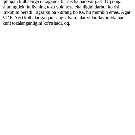
qilingan kulbalarga qaraganda bir necha baravar past. Oq rang,
shuningdek, kulbaning toza yoki toza ekanligini darhol ko'rish
imkonini beradi - agar kulba kulrang bo'lsa, bu mumkin emas. Agar
VDK Agri kulbalariga qarasangiz ham, ular yillar davomida har
kuni tozalanganligini ko'rishadi. oq.