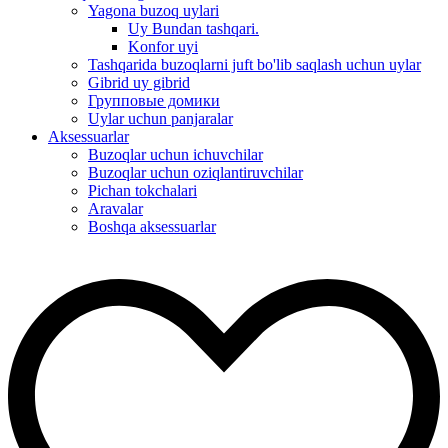
Yagona buzoq uylari
Uy Bundan tashqari.
Konfor uyi
Tashqarida buzoqlarni juft bo'lib saqlash uchun uylar
Gibrid uy gibrid
Групповые домики
Uylar uchun panjaralar
Aksessuarlar
Buzoqlar uchun ichuvchilar
Buzoqlar uchun oziqlantiruvchilar
Pichan tokchalari
Aravalar
Boshqa aksessuarlar