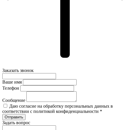
Заказать звонок
Ваше имя
Телефон
Сообщение
Даю согласие на обработку персональных данных в
соответствии с политикой конфиденциальности *
Задать вопрос