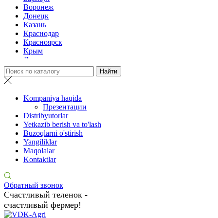
Воронеж
Донецк
Казань
Краснодар
Красноярск
Крым
Луганск
Москва
Нижний Новгород
Новосибирск
Омск
Kompaniya haqida
Павлодар
Презентации
Ростов
Distribyutorlar
Ростов-на-Дону
Yetkazib berish va to'lash
Рязань
Buzoqlarni o'stirish
Санкт-Петербург
Yangiliklar
Ставрополь
Maqolalar
Тамбов
Kontaktlar
Тюмень
Ульяновск
Ярославль
Обратный звонок
Счастливый теленок -
счастливый фермер!