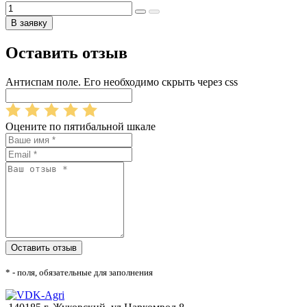
В заявку
Оставить отзыв
Антиспам поле. Его необходимо скрыть через css
Оцените по пятибальной шкале
* - поля, обязательные для заполнения