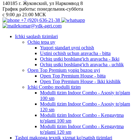
140185 г. Жуковский, ул Наркомвод 8
График работы: понедельник-суббота
с 9:00 до 21:00 МСК
+7 (920) 636-21-38
ekomar@vdk-agri.com
Ichki saqlash tizimlari
Ochiq tepa uy
Yuqori standart uyni ochish
Ustini ochish uchun aravacha - bitta
Ochiq ustki boshlang'ich aravacha - Ikki
Ochiq ustki boshlang'ich aravacha - uchlik
Open Top Premium yopiq buzoq uyi
Open Top Premium House - bitta
Open Top Premium House - Ikki kishilik
Ichki Combo modulli tizim
Modulli tizim Indoor Combo - Asosiy to'plam
100 sm
Modulli tizim Indoor Combo - Asosiy to'plam
120 sm
Modulli tizim Indoor Combo - Kengaytma
to'plami 100 sm
Modulli tizim Indoor Combo - Kengaytma
to'plami 120 sm
Tashqi makonga texnik xizmat ko'rsatish tizimlari